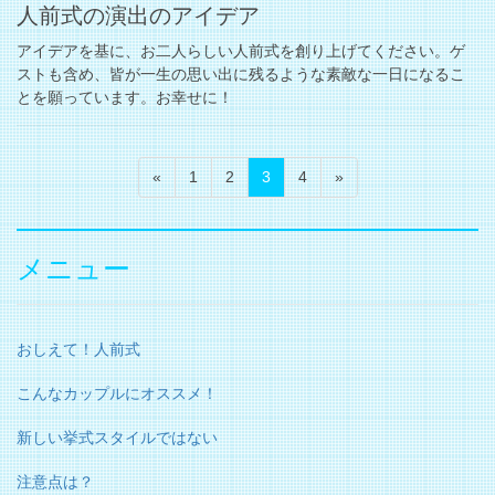
人前式の演出のアイデア
アイデアを基に、お二人らしい人前式を創り上げてください。ゲ
ストも含め、皆が一生の思い出に残るような素敵な一日になるこ
とを願っています。お幸せに！
投
固
固
固
固
«
1
2
3
4
»
稿
定
定
定
定
ペ
ペ
ペ
ペ
の
ー
ー
ー
ー
メニュー
ペ
ジ
ジ
ジ
ジ
ー
ジ
おしえて！人前式
送
り
こんなカップルにオススメ！
新しい挙式スタイルではない
注意点は？