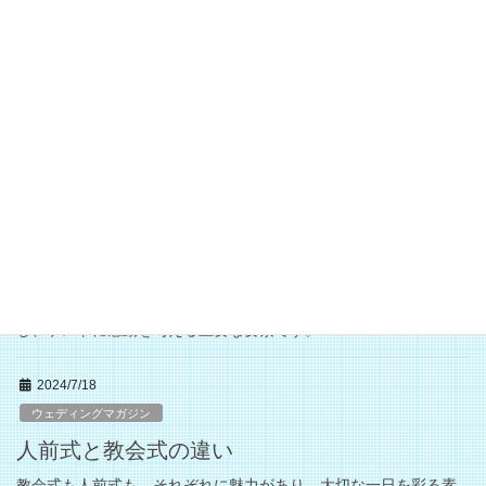
2024/7/22
Menu-おしえて！人前式-
人前式での服装のマナー
人前式での服装マナーについて、詳細なアドバイスをお届けしま
す。人前式は、新郎新婦が神様ではなく、招待されたゲストの前
で結婚の誓いを立てる挙式スタイルです。
2024/7/20
Menu-おしえて！人前式-
人前式での入場曲
人前式の入場曲は、その日の主役である二人の個性や物語を反映
し、ゲストに感動を与える重要な要素です。
2024/7/18
ウェディングマガジン
人前式と教会式の違い
教会式も人前式も、それぞれに魅力があり、大切な一日を彩る素