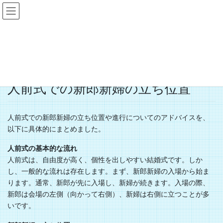
コ
ナ
おしえて！人前式
ン
ビ
テ
ゲ
HOME
ウェディングマガジン
人前式での新郎新婦の立ち位置
ン
ー
ツ
シ
へ
ョ
2024/7/24
/ 最終更新日時 :
2024/7/10
ス
ン
ウェディングマガジン
キ
に
人前式での新郎新婦の立ち位置
ッ
移
プ
動
人前式での新郎新婦の立ち位置や進行についてのアドバイスを、
以下に具体的にまとめました。
人前式の基本的な流れ
人前式は、自由度が高く、個性を出しやすい結婚式です。しか
し、一般的な流れは存在します。まず、新郎新婦の入場から始ま
ります。通常、新郎が先に入場し、新婦が続きます。入場の際、
新郎は会場の左側（向かって右側）、新婦は右側に立つことが多
いです。