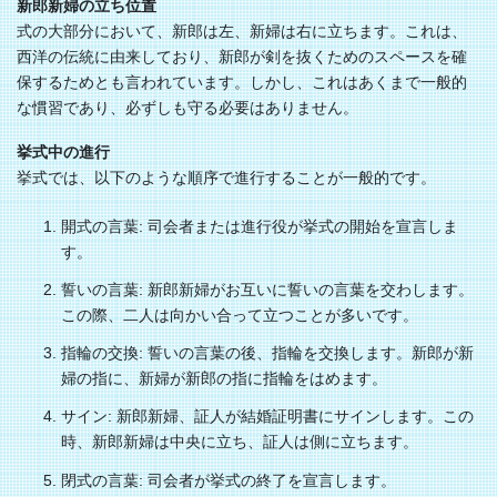
新郎新婦の立ち位置
式の大部分において、新郎は左、新婦は右に立ちます。これは、
西洋の伝統に由来しており、新郎が剣を抜くためのスペースを確
保するためとも言われています。しかし、これはあくまで一般的
な慣習であり、必ずしも守る必要はありません。
挙式中の進行
挙式では、以下のような順序で進行することが一般的です。
開式の言葉: 司会者または進行役が挙式の開始を宣言しま
す。
誓いの言葉: 新郎新婦がお互いに誓いの言葉を交わします。
この際、二人は向かい合って立つことが多いです。
指輪の交換: 誓いの言葉の後、指輪を交換します。新郎が新
婦の指に、新婦が新郎の指に指輪をはめます。
サイン: 新郎新婦、証人が結婚証明書にサインします。この
時、新郎新婦は中央に立ち、証人は側に立ちます。
閉式の言葉: 司会者が挙式の終了を宣言します。