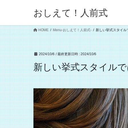
コ
ナ
ン
ビ
おしえて！人前式
テ
ゲ
ン
ー
ツ
シ
HOME
Menu-おしえて！人前式-
新しい挙式スタイル
へ
ョ
ス
ン
キ
に
2024/10/6
/ 最終更新日時 :
2024/10/6
ッ
移
新しい挙式スタイルで
プ
動