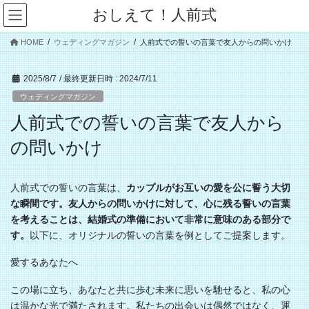
コ
ナ
おしえて！人前式
ン
ビ
テ
ゲ
HOME
ウェディングマガジン
人前式での誓いの言葉で友人からの問いかけ
ン
ー
ツ
シ
へ
ョ
2025/8/7
/ 最終更新日時 :
2024/7/11
ス
ン
ウェディングマガジン
キ
に
人前式での誓いの言葉で友人から
ッ
移
プ
動
の問いかけ
人前式での誓いの言葉は、
カップルがお互いの愛を公に誓う大切
な瞬間です。友人からの問いかけに対して、心に残る誓いの言葉
を考えることは、結婚式の準備において非常に意味のある部分で
す。
以下に、オリジナルの誓いの言葉を例としてご提案します。
愛するあなたへ
この場に立ち、あなたと共に歩む未来に思いを馳せると、私の心
は温かな光で満たされます。私たちの出会いは偶然ではなく、運